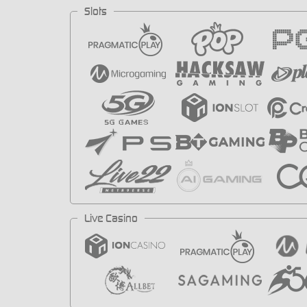
Slots
Live Casino