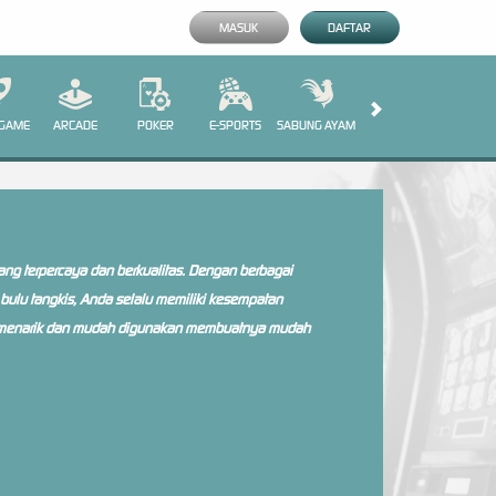
MASUK
DAFTAR
 GAME
ARCADE
POKER
E-SPORTS
SABUNG AYAM
PROMOSI
g terpercaya dan berkualitas. Dengan berbagai
 bulu tangkis, Anda selalu memiliki kesempatan
ng menarik dan mudah digunakan membuatnya mudah