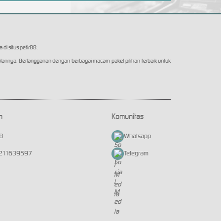
di situs petir88.
lannya. Berlangganan dengan berbagai macam paket pilihan terbaik untuk
n
Komunitas
88
Whatsapp
211639597
Telegram