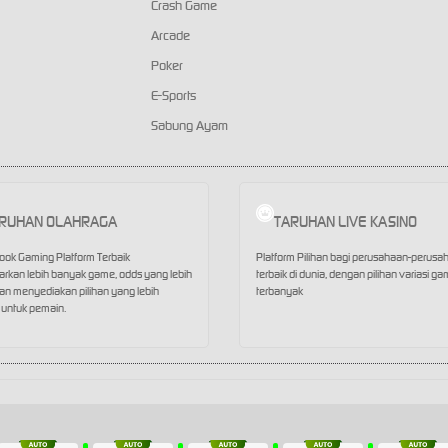
Crash Game
Arcade
Poker
E-Sports
Sabung Ayam
RUHAN OLAHRAGA
TARUHAN LIVE KASINO
ook Gaming Platform Terbaik
Platform Pilihan bagi perusahaan-perusa
kan lebih banyak game, odds yang lebih
terbaik di dunia, dengan pilihan variasi g
 dan menyediakan pilihan yang lebih
terbanyak
untuk pemain.