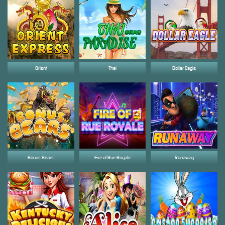
Orient
Thai
Dollar Eagle
Bonus Bears
Fire of Rue Royale
Runaway