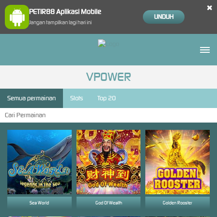
×
PETIR88 Aplikasi Mobile
UNDUH
Jangan tampilkan lagi hari ini
VPOWER
Semua permainan
Slots
Top 20
Sea World
God Of Wealth
Golden Rooster