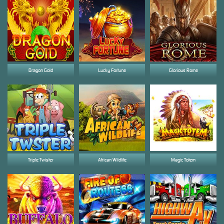
Dragon Gold
Lucky Fortune
Glorious Rome
Triple Twister
African Wildlife
Magic Totem