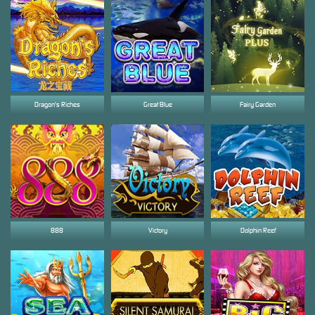
Dragon's Riches
Great Blue
Fairy Garden
888
Victory
Dolphin Reef