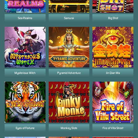
Sea Realms
Samurai
Big Shot
Mysterious Witch
Pyramid Adventure
Jin Qian Wa
Eyes of Fortune
Monkey Slots
Fire of Villa Street