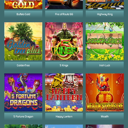
Buffalo Gold
Fire of Route 66
Highway King
GoldenTree
5 Kings
Irish Luck
5 Fortune Dragon
Happy Lantern
Wealth