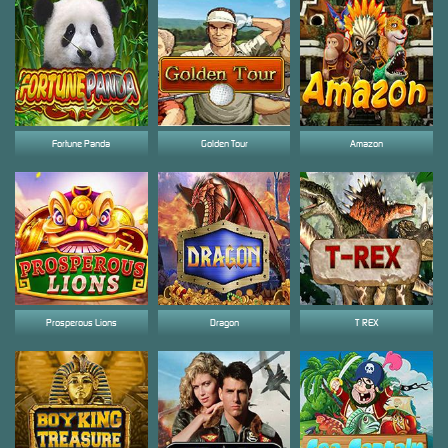
Fortune Panda
Golden Tour
Amazon
Prosperous Lions
Dragon
T-REX