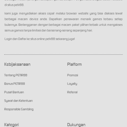
di situs petir88.
kami juga menyediakan akses cepat melalui browser website yang bisa diakses lewat
berbagai macam device anda. Dapatkan penawaran menarik games terbaru setiap
bulannya. Berlangganan dengan berbagai macam paket pilihan terbaik untuk mengakses
semua games tanpa limitasi dan bersenang-senang sepanjang hari.
Login dan Daftar ke situs online petir88 sekarang juga!
Kebijaksanaan
Platform
Tentang PETIR88
Promosi
Bonus PETIR88
Loyalty
Pusat Bantuan
Referral
Syarat dan Ketentuan
Responsible Gambling
Kategori
Dukungan