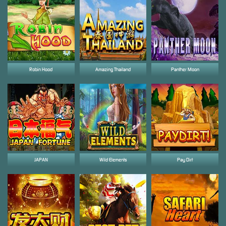
Robin Hood
Amazing Thailand
Panther Moon
JAPAN
Wild Elements
Pay Dirt