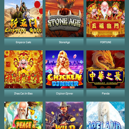
Emperor Gate
StoneAge
FORTUNE
Zhao Cai Jin Bao
Chjcken Djnner
Panda