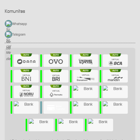
Komunitas
Whatsapp
Telegram