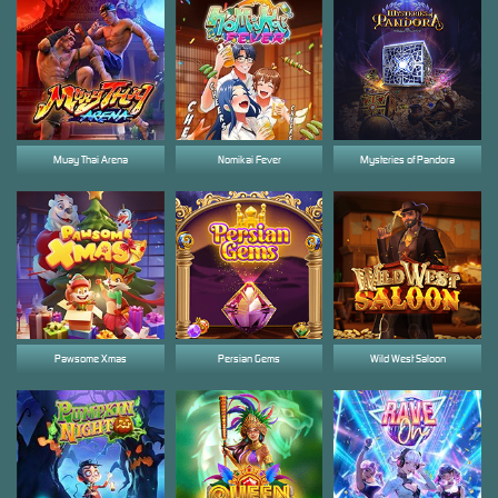
Muay Thai Arena
Nomikai Fever
Mysteries of Pandora
Pawsome Xmas
Persian Gems
Wild West Saloon