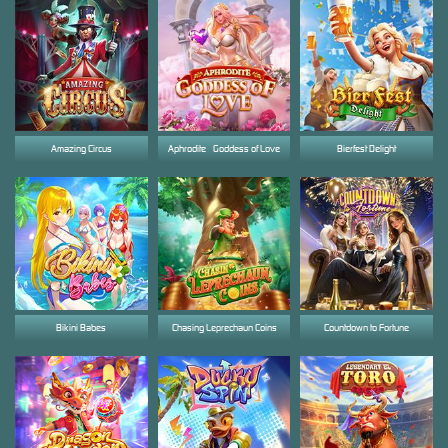
Amazing Circus
Aphrodite - Goddess of Love
Bierfest Delight
Bikini Babes
Chasing Leprechaun Coins
Countdown to Fortune