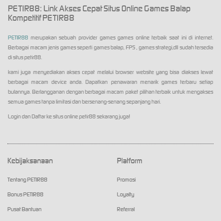
PETIR88: Link Akses Cepat Situs Online Games Balap
Kompetitif PETIR88
PETIR88
merupakan sebuah provider games games online terbaik saat ini di internet.
Berbagai macam jenis games seperti games balap, FPS , games strategi,dll sudah tersedia
di situs petir88.
kami juga menyediakan akses cepat melalui browser website yang bisa diakses lewat
berbagai macam device anda. Dapatkan penawaran menarik games terbaru setiap
bulannya. Berlangganan dengan berbagai macam paket pilihan terbaik untuk mengakses
semua games tanpa limitasi dan bersenang-senang sepanjang hari.
Login dan Daftar ke situs online petir88 sekarang juga!
Kebijaksanaan
Platform
Tentang PETIR88
Promosi
Bonus PETIR88
Loyalty
Pusat Bantuan
Referral