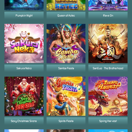
Pumpkin Night
Queen of Aztec
Rave On
Sakura Neko
Samba Fiesta
SanGuo - The Brotherhood
Sexy Christmas Sirens
Spirits Fiesta
Spring Harvest