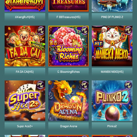
JiXiangRuYi(H5)
F-88Treasures(H5)
PINE OF PLINKO 2
FA DA CAI(H5)
G-BloomingRiches
MANEKI NEKO(H5)
Super Ace2+
Dragon Arena
Plinko2