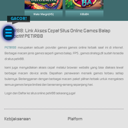
Water Margin(H5)
XiBoBA
GACOR!
PETIR88: Link Akses Cepat Situs Online Games Balap
Kompetitif PETIR88
PETIR88
merupakan sebuah provider games games online terbaik saat ini di internet.
Berbagai macam jenis games seperti games balap, FPS , games strategi,dll sudah tersedia
di situs petir88.
kami juga menyediakan akses cepat melalui browser website yang bisa diakses lewat
berbagai macam device anda. Dapatkan penawaran menarik games terbaru setiap
bulannya. Berlangganan dengan berbagai macam paket pilihan terbaik untuk mengakses
semua games tanpa limitasi dan bersenang-senang sepanjang hari.
Login dan Daftar ke situs online petir88 sekarang juga!
Kebijaksanaan
Platform