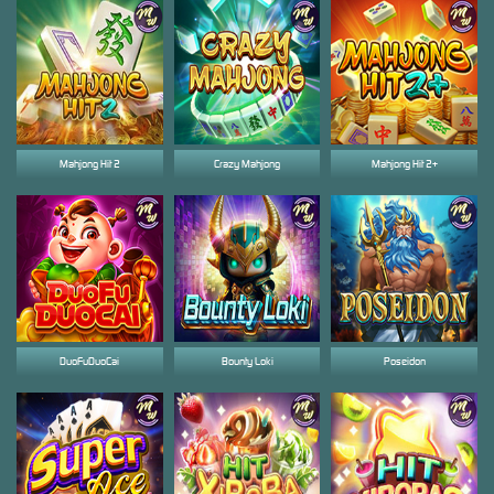
Mahjong Hit 2
Crazy Mahjong
Mahjong Hit 2+
DuoFuDuoCai
Bounty Loki
Poseidon