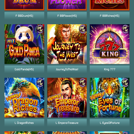
F-88Drum(H5)
F-88Flower(H5)
F-88Riches(H5)
Gold Panda(H5)
JourneyToTheWest
King-777
L-DragonRiches
L-EmperorTreasure
L-EyesOfFortune