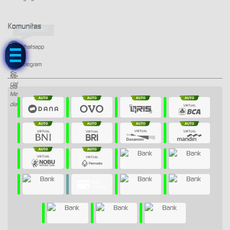
Komunitas
GACOR!
Whatsapp
Telegram