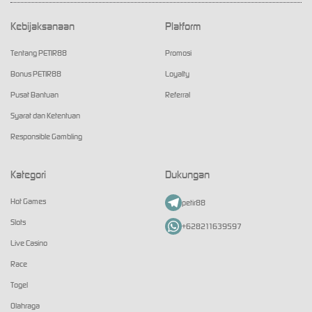
Kebijaksanaan
Platform
Tentang PETIR88
Promosi
Bonus PETIR88
Loyalty
Pusat Bantuan
Referral
Syarat dan Ketentuan
Responsible Gambling
Kategori
Dukungan
Hot Games
petir88
Slots
+628211639597
Live Casino
Race
Togel
Olahraga