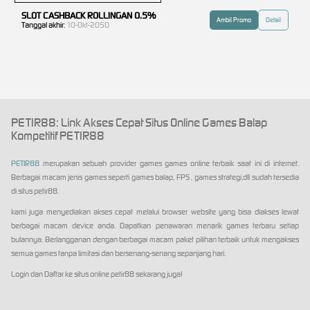
SLOT CASHBACK ROLLINGAN 0.5%
Ambil Promo
Detail
Tanggal akhir:
10-Okt-2050
PETIR88: Link Akses Cepat Situs Online Games Balap
Kompetitif PETIR88
PETIR88
merupakan sebuah provider games games online terbaik saat ini di internet.
Berbagai macam jenis games seperti games balap, FPS , games strategi,dll sudah tersedia
di situs petir88.
kami juga menyediakan akses cepat melalui browser website yang bisa diakses lewat
berbagai macam device anda. Dapatkan penawaran menarik games terbaru setiap
bulannya. Berlangganan dengan berbagai macam paket pilihan terbaik untuk mengakses
semua games tanpa limitasi dan bersenang-senang sepanjang hari.
Login dan Daftar ke situs online petir88 sekarang juga!