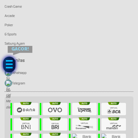
Crash Game
Arcade
Poker
E-Sports
Sabung Ayam
GACOR!
Komunitas
Whatsapp
Telegram