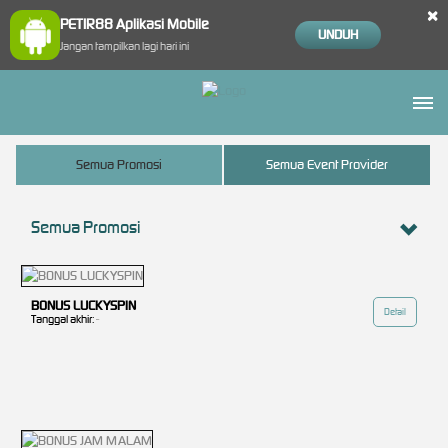
×
PETIR88 Aplikasi Mobile
UNDUH
Jangan tampilkan lagi hari ini
Semua Promosi
Semua Event Provider
Semua Promosi
BONUS LUCKYSPIN
Detail
Tanggal akhir:
-