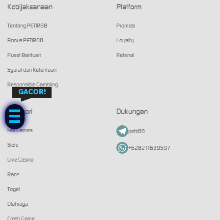
Kebijaksanaan
Platform
Tentang PETIR88
Promosi
Bonus PETIR88
Loyalty
Pusat Bantuan
Referral
Syarat dan Ketentuan
Responsible Gambling
GACOR!
Kategori
Dukungan
Hot Games
petir88
Slots
+628211639597
Live Casino
Race
Togel
Olahraga
Crash Game