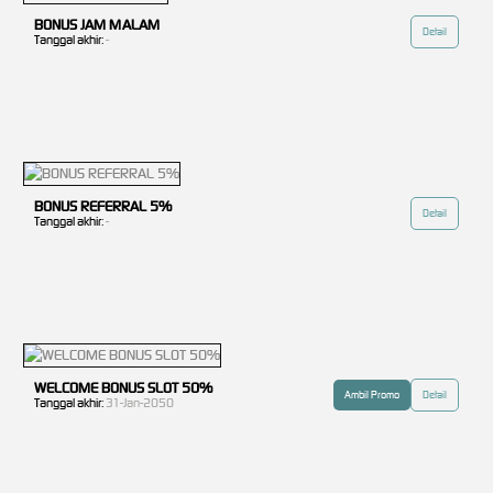
BONUS JAM MALAM
Detail
Tanggal akhir:
-
BONUS REFERRAL 5%
Detail
Tanggal akhir:
-
WELCOME BONUS SLOT 50%
Ambil Promo
Detail
Tanggal akhir:
31-Jan-2050