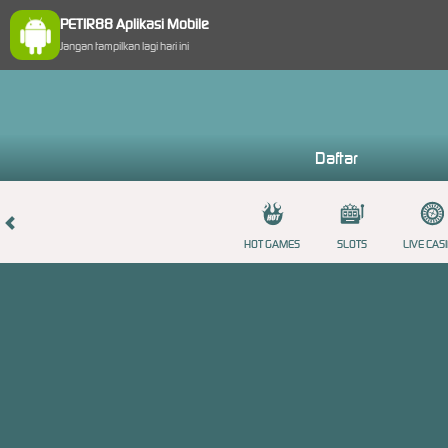
PETIR88 Aplikasi Mobile
Jangan tampilkan lagi hari ini
Daftar
HOT GAMES
SLOTS
LIVE CAS