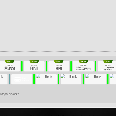
k dapat diproses