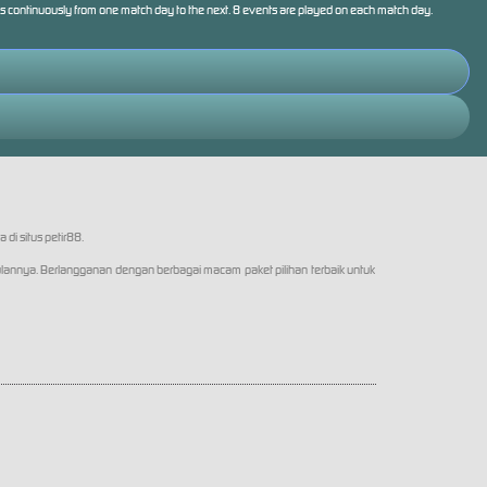
uns continuously from one match day to the next. 8 events are played on each match day.
di situs petir88.
lannya. Berlangganan dengan berbagai macam paket pilihan terbaik untuk