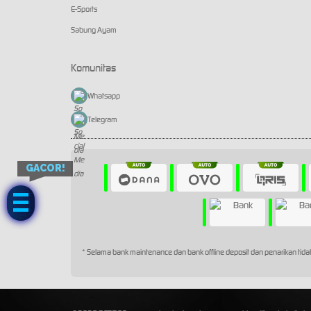
E-Sports
Sabung Ayam
Komunitas
Whatsapp
Telegram
GACOR!
* Selama bank maintenance dan bank offline deposit dan penarikan tida