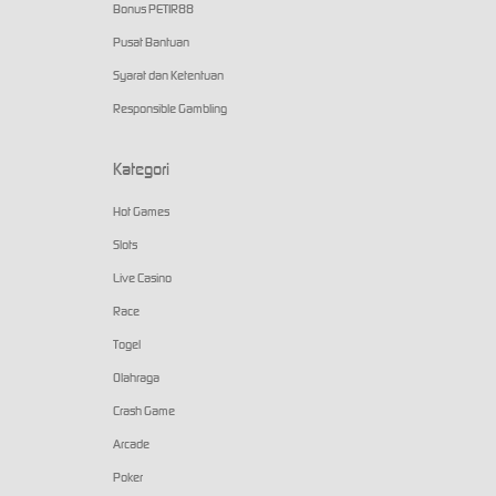
Bonus PETIR88
Pusat Bantuan
Syarat dan Ketentuan
Responsible Gambling
Kategori
Hot Games
Slots
Live Casino
Race
Togel
Olahraga
Crash Game
Arcade
Poker