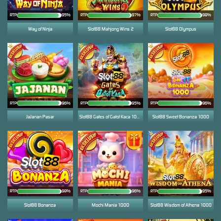
RTP
95%
RTP
97%
RTP
98%
Way of Ninja
Slot88 Mahjong Wins 2
Slot88 Olympus
RTP
96%
RTP
95%
RTP
96%
JaJanan Pasar
Slot88 Gates of Gatot Kaca 1000
Slot88 Sweet Bonanza 1000
RTP
98%
RTP
96%
RTP
95%
Slot88 Bonanza
Mochi Mania 1000
Slot88 Wisdom of Athena 1000