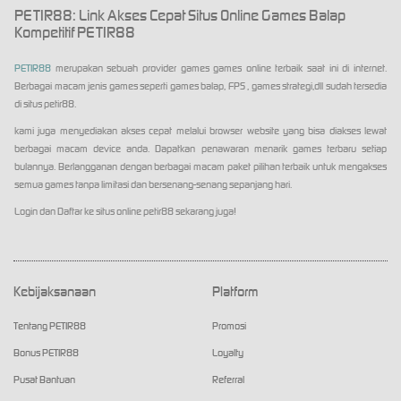
PETIR88: Link Akses Cepat Situs Online Games Balap
Kompetitif PETIR88
PETIR88
merupakan sebuah provider games games online terbaik saat ini di internet.
Berbagai macam jenis games seperti games balap, FPS , games strategi,dll sudah tersedia
di situs petir88.
kami juga menyediakan akses cepat melalui browser website yang bisa diakses lewat
berbagai macam device anda. Dapatkan penawaran menarik games terbaru setiap
bulannya. Berlangganan dengan berbagai macam paket pilihan terbaik untuk mengakses
semua games tanpa limitasi dan bersenang-senang sepanjang hari.
Login dan Daftar ke situs online petir88 sekarang juga!
Kebijaksanaan
Platform
Tentang PETIR88
Promosi
Bonus PETIR88
Loyalty
Pusat Bantuan
Referral