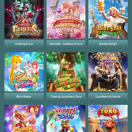
Amazing Circus
Aphrodite - Goddess of Love
Bierfest Delight
Bikini Babes
Chasing Leprechaun Coins
Countdown to Fortune