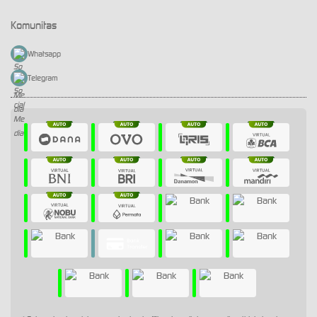
Komunitas
Whatsapp
Telegram