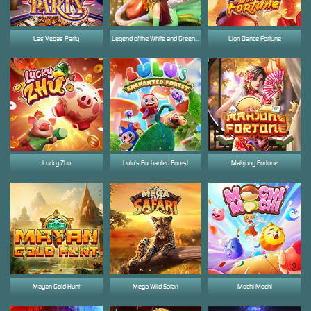
Las Vegas Party
Legend of the White and Green Snake
Lion Dance Fortune
Lucky Zhu
Lulu's Enchanted Forest
Mahjong Fortune
Mayan Gold Hunt
Mega Wild Safari
Mochi Mochi