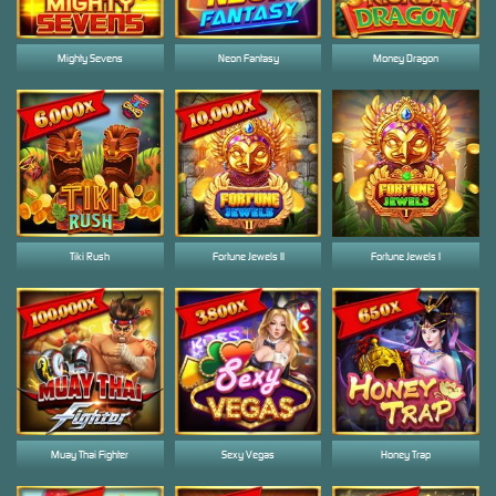
Mighty Sevens
Neon Fantasy
Money Dragon
Tiki Rush
Fortune Jewels II
Fortune Jewels I
Muay Thai Fighter
Sexy Vegas
Honey Trap