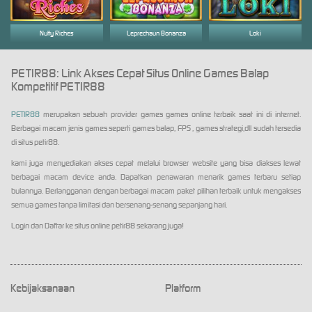
Nutty Riches
Leprechaun Bonanza
Loki
PETIR88: Link Akses Cepat Situs Online Games Balap
Kompetitif PETIR88
PETIR88
merupakan sebuah provider games games online terbaik saat ini di internet.
Berbagai macam jenis games seperti games balap, FPS , games strategi,dll sudah tersedia
di situs petir88.
kami juga menyediakan akses cepat melalui browser website yang bisa diakses lewat
berbagai macam device anda. Dapatkan penawaran menarik games terbaru setiap
bulannya. Berlangganan dengan berbagai macam paket pilihan terbaik untuk mengakses
semua games tanpa limitasi dan bersenang-senang sepanjang hari.
Login dan Daftar ke situs online petir88 sekarang juga!
Kebijaksanaan
Platform