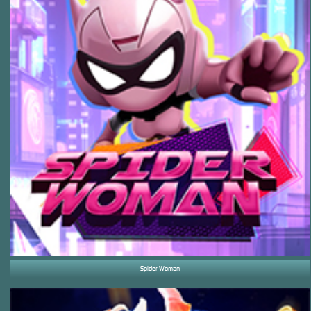
Spider Woman