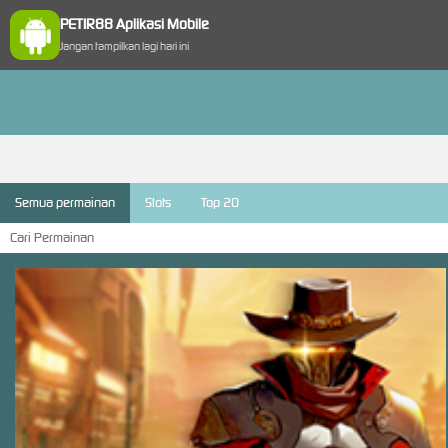
PETIR88 Aplikasi Mobile
Jangan tampilkan lagi hari ini
Semua permainan
Slots
Top 20