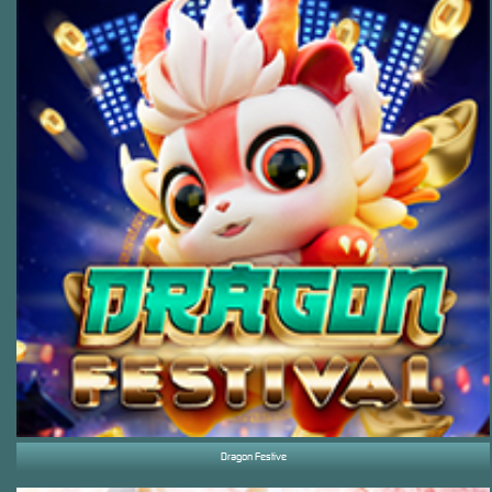
Dragon Festive