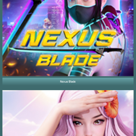
Nexus Blade