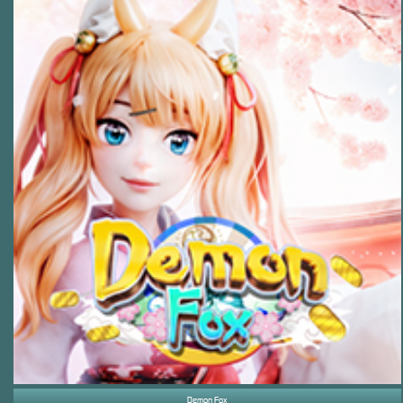
Demon Fox