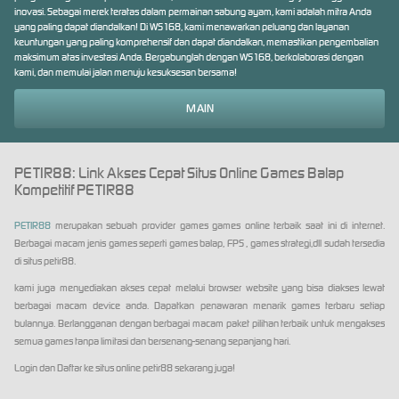
inovasi. Sebagai merek teratas dalam permainan sabung ayam, kami adalah mitra Anda
yang paling dapat diandalkan! Di WS168, kami menawarkan peluang dan layanan
keuntungan yang paling komprehensif dan dapat diandalkan, memastikan pengembalian
maksimum atas investasi Anda. Bergabunglah dengan WS168, berkolaborasi dengan
kami, dan memulai jalan menuju kesuksesan bersama!
MAIN
PETIR88: Link Akses Cepat Situs Online Games Balap
Kompetitif PETIR88
PETIR88
merupakan sebuah provider games games online terbaik saat ini di internet.
Berbagai macam jenis games seperti games balap, FPS , games strategi,dll sudah tersedia
di situs petir88.
kami juga menyediakan akses cepat melalui browser website yang bisa diakses lewat
berbagai macam device anda. Dapatkan penawaran menarik games terbaru setiap
bulannya. Berlangganan dengan berbagai macam paket pilihan terbaik untuk mengakses
semua games tanpa limitasi dan bersenang-senang sepanjang hari.
Login dan Daftar ke situs online petir88 sekarang juga!