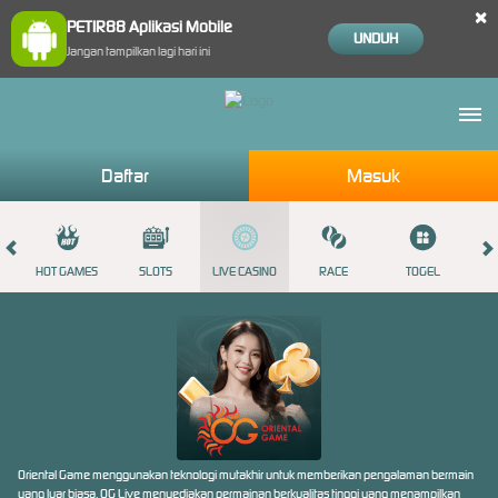
×
PETIR88 Aplikasi Mobile
UNDUH
Jangan tampilkan lagi hari ini
Daftar
Masuk
HOT GAMES
SLOTS
LIVE CASINO
RACE
TOGEL
OL
Oriental Game menggunakan teknologi mutakhir untuk memberikan pengalaman bermain
yang luar biasa. OG Live menyediakan permainan berkualitas tinggi yang menampilkan