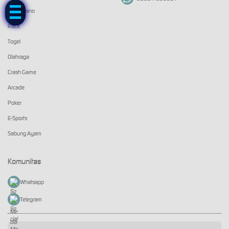
Live Casino
Race
Togel
Olahraga
Crash Game
Arcade
Poker
E-Sports
Sabung Ayam
Komunitas
Whatsapp
Telegram