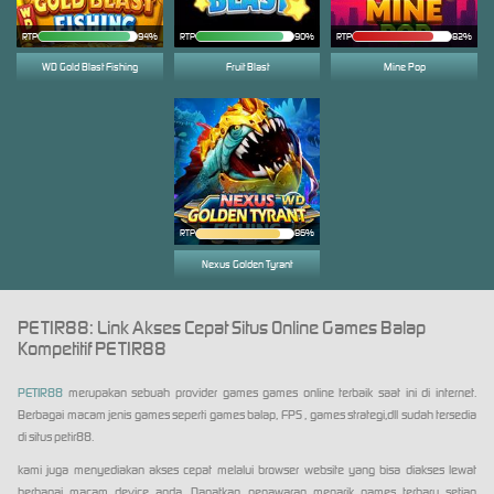
RTP
94%
RTP
90%
RTP
82%
WD Gold Blast Fishing
Fruit Blast
Mine Pop
RTP
86%
Nexus Golden Tyrant
PETIR88: Link Akses Cepat Situs Online Games Balap
Kompetitif PETIR88
PETIR88
merupakan sebuah provider games games online terbaik saat ini di internet.
Berbagai macam jenis games seperti games balap, FPS , games strategi,dll sudah tersedia
di situs petir88.
kami juga menyediakan akses cepat melalui browser website yang bisa diakses lewat
berbagai macam device anda. Dapatkan penawaran menarik games terbaru setiap