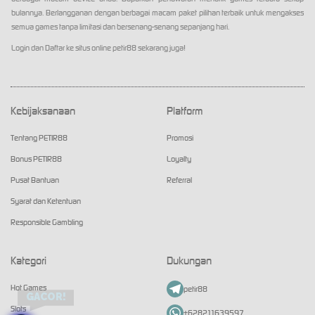
bulannya. Berlangganan dengan berbagai macam paket pilihan terbaik untuk mengakses
semua games tanpa limitasi dan bersenang-senang sepanjang hari.
Login dan Daftar ke situs online petir88 sekarang juga!
Kebijaksanaan
Platform
Tentang PETIR88
Promosi
Bonus PETIR88
Loyalty
Pusat Bantuan
Referral
Syarat dan Ketentuan
Responsible Gambling
Kategori
Dukungan
Hot Games
petir88
GACOR!
Slots
+628211639597