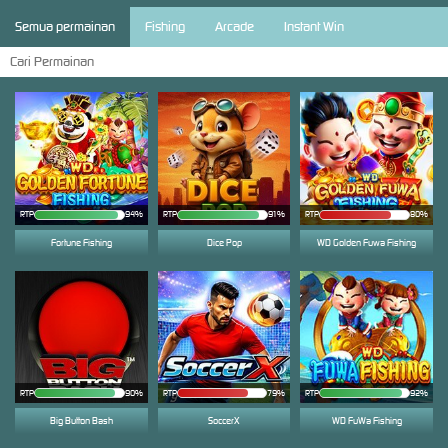
Semua permainan
Fishing
Arcade
Instant Win
RTP
94%
RTP
91%
RTP
80%
Fortune Fishing
Dice Pop
WD Golden Fuwa Fishing
RTP
90%
RTP
79%
RTP
92%
Big Button Bash
SoccerX
WD FuWa Fishing