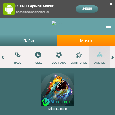
×
PETIR88 Aplikasi Mobile
UNDUH
Jangan tampilkan lagi hari ini
Daftar
Masuk
SINO
RACE
TOGEL
OLAHRAGA
CRASH GAME
ARCADE
MicroGaming