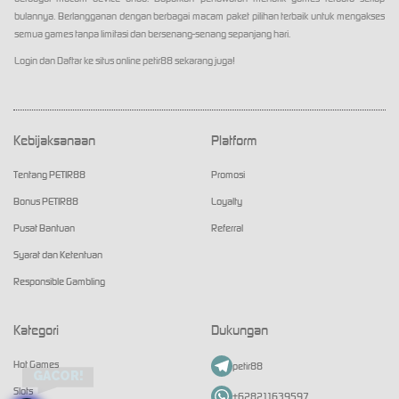
bulannya. Berlangganan dengan berbagai macam paket pilihan terbaik untuk mengakses
semua games tanpa limitasi dan bersenang-senang sepanjang hari.
Login dan Daftar ke situs online petir88 sekarang juga!
Kebijaksanaan
Platform
Tentang PETIR88
Promosi
Bonus PETIR88
Loyalty
Pusat Bantuan
Referral
Syarat dan Ketentuan
Responsible Gambling
Kategori
Dukungan
Hot Games
petir88
GACOR!
Slots
+628211639597