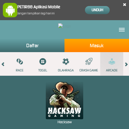
×
PETIR88 Aplikasi Mobile
UNDUH
Jangan tampilkan lagi hari ini
Daftar
Masuk
SINO
RACE
TOGEL
OLAHRAGA
CRASH GAME
ARCADE
Hacksaw