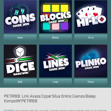
Coins
Blocks
Hi-Lo
DICE
Lines
Plinko
PETIR88: Link Akses Cepat Situs Online Games Balap
Kompetitif PETIR88
PETIR88
merupakan sebuah provider games games online terbaik saat ini di internet.