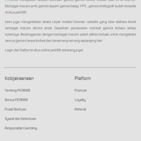
Berbagai macam jenis games seperti games balap, FPS , games strategi,dll sudah tersedia
di situs petir88.
kami juga menyediakan akses cepat melalui browser website yang bisa diakses lewat
berbagai macam device anda. Dapatkan penawaran menarik games terbaru setiap
bulannya. Berlangganan dengan berbagai macam paket pilihan terbaik untuk mengakses
semua games tanpa limitasi dan bersenang-senang sepanjang hari.
Login dan Daftar ke situs online petir88 sekarang juga!
Kebijaksanaan
Platform
Tentang PETIR88
Promosi
Bonus PETIR88
Loyalty
Pusat Bantuan
Referral
Syarat dan Ketentuan
Responsible Gambling