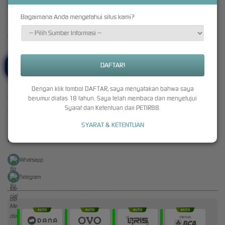
Race
Bagaimana Anda mengetahui situs kami?
Togel
Olahraga
GACOR!
Crash Game
Arcade
Poker
Dengan klik tombol DAFTAR, saya menyatakan bahwa saya
E-Sports
berumur diatas 18 tahun. Saya telah membaca dan menyetujui
Syarat dan Ketentuan dari PETIR88.
Sabung Ayam
SYARAT & KETENTUAN
Komunitas
Whatsapp
Telegram