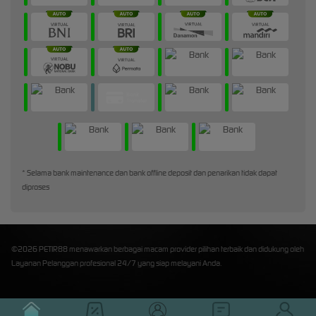
* Selama bank maintenance dan bank offline deposit dan penarikan tidak dapat
diproses
©2026 PETIR88 menawarkan berbagai macam provider pilihan terbaik dan didukung oleh
Layanan Pelanggan profesional 24/7 yang siap melayani Anda.