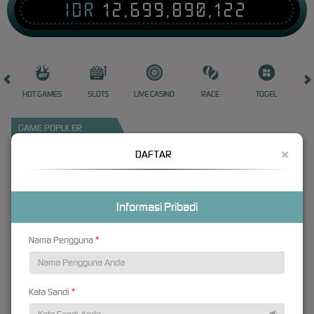
IDR
12,699,890,122
HOT GAMES
SLOTS
LIVE CASINO
RACE
TOGEL
OL
GAME POPULER
×
DAFTAR
Informasi Pribadi
GATES OF OLYMPUS POP
STORM OF SETH 2
GOYANG GAIB
Nama Pengguna
Kata Sandi