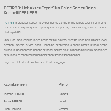
PETIR88: Link Akses Cepat Situs Online Games Balap
Kompetitif PETIR88
PETIR88
merupakan sebuah provider games games online terbaik saat ini di internet.
Berbagai macam jenis games seperti games balap, FPS , games strategi,dll sudah tersedia
di situs petir88.
kami juga menyediakan akses cepat melalui browser website yang bisa diakses lewat
berbagai macam device anda. Dapatkan penawaran menarik games terbaru setiap
bulannya. Berlangganan dengan berbagai macam paket pilihan terbaik untuk mengakses
semua games tanpa limitasi dan bersenang-senang sepanjang hari.
Login dan Daftar ke situs online petir88 sekarang juga!
Kebijaksanaan
Platform
Tentang PETIR88
Promosi
Bonus PETIR88
Loyalty
Pusat Bantuan
Referral