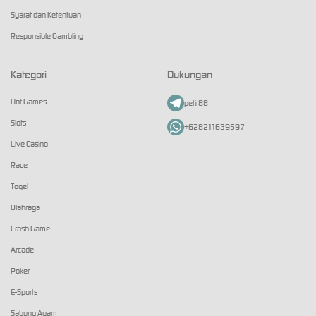
Syarat dan Ketentuan
Responsible Gambling
Kategori
Dukungan
Hot Games
petir88
Slots
+628211639597
Live Casino
Race
Togel
Olahraga
Crash Game
Arcade
Poker
E-Sports
Sabung Ayam