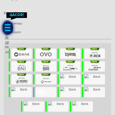
Komunitas
GACOR!
Whatsapp
Telegram