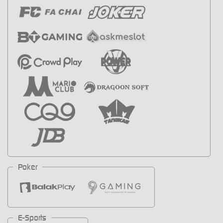
Poker
E-Sports