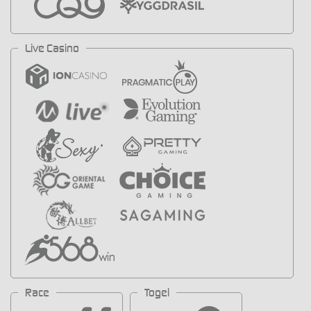
Live Casino
Race
Togel