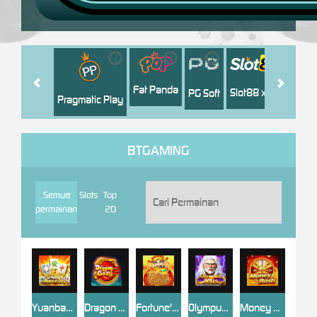
i
i
i
i
i
Facha
Fat Panda
Slot88 x PP
PG Soft
Pragmatic Play
BTGAMING
Semua
Slots
Top
permainan
20
Yuanbao Mahjong
Dragon Gem2
Fortune's Treasure
Olympus - Zeus
Money Rush