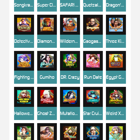
Songkran Festival
Super Clovers 2
SAFARI HEAT 2-MULTIPLY FUN
Quetzalcoatl
Dragon's Expedition
Detective Girl
Diamond buffalo
Wilderness Hunting
Gaogashou
Three Kingdoms
Fighting Academy
Gumiho
DR. Crazy
Run Date
Egypt Gods
Halloween Horror
Ghost Zombie
Mutation fish
Star Cruise
Weird Xmas