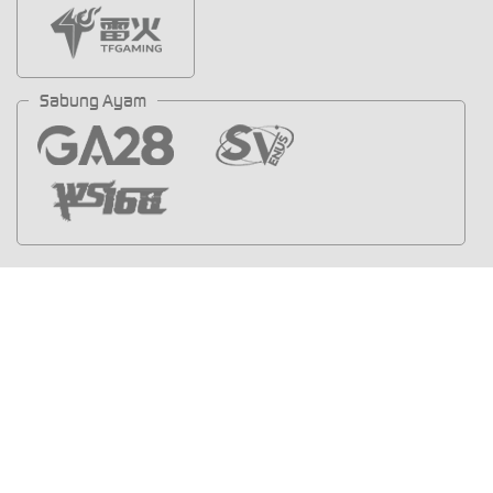
Sabung Ayam