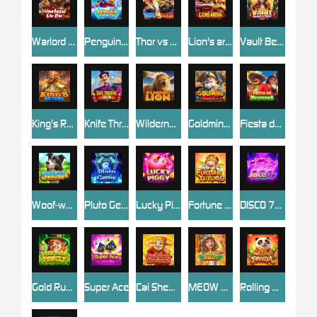
Warlord Lu Bu
Penguin Smash
Thor vs Loki
Lion's area
Vault Beauty Thief
King's Return
Knife Throwing Show
Wilderness Lion
Goldmine Blast
Fiesta de Mexicana
Woof-woof Paradise
Pluto Gems
Lucky Piggy
Fortune Toto 4D
DISCO 777
Gold Rush Party
Super Ace
Cai Shen Arrives!
MEOW DYNASTY
Rolling Panda