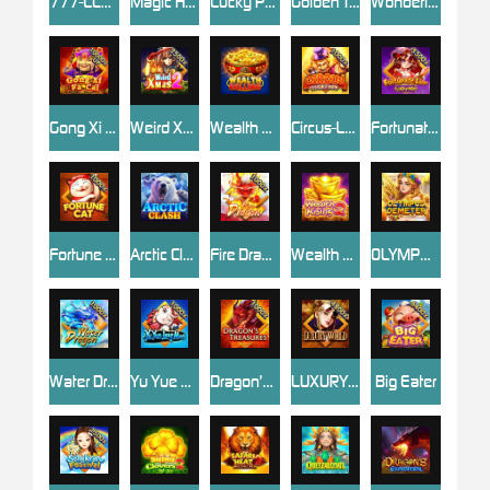
777-CLASSIC STYLE
Magic House
Lucky Panda
Golden Temple2
Wonderland
Gong Xi Fa Cai
Weird Xmas2
Wealth Rolling
Circus-Lucky Mix
Fortunate Lion-Lucky Mix
Fortune Cat
Arctic Clash
Fire Dragon
Wealth Rising 2
OLYMPUS DEMETER
Water Dragon
Yu Yue Long Men
Dragon’s Treasures
LUXURY WORLD
Big Eater