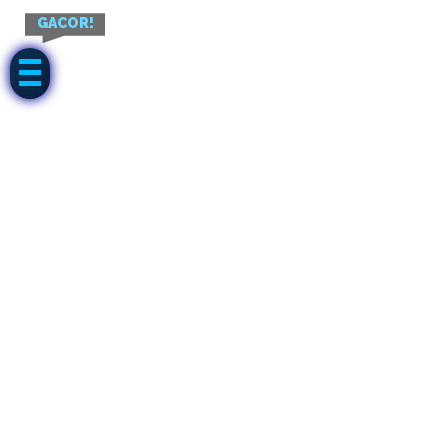
GACOR!