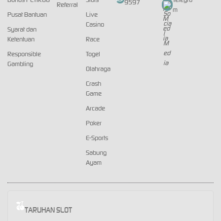
9597
Referral
m
Pusat Bantuan
Live
Casino
Syarat dan
Ketentuan
Race
Responsible
Togel
Gambling
Olahraga
Crash
Game
Arcade
Poker
E-Sports
Sabung
Ayam
TARUHAN SLOT