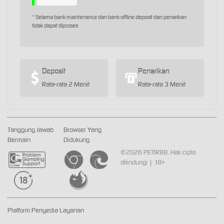
* Selama bank maintenance dan bank offline deposit dan penarikan
tidak dapat diproses
Deposit
Penarikan
Rata-rata 2 Menit
Rata-rata 3 Menit
Tanggung Jawab
Browser Yang
Bermain
Didukung
©2026 PETIR88. Hak cipta
dilindungi | 18+
Platform Penyedia Layanan