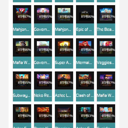
RTP
97%
RTP
95%
RTP
96%
RTP
96%
RTP
97%
Mahjong of the Phoenix
Government Joke
Mahjong of the White Tiger
Epic of Aztec
The Beat of Olympus 1000
RTP
96%
RTP
96%
RTP
98%
RTP
96%
RTP
98%
Mafia Ways
Government Disco
Super Ace X
Mermaid's Market
Veggies Bonanza
RTP
95%
RTP
96%
RTP
97%
RTP
97%
RTP
97%
Subway Runner
Neko Reborn
Aztec Legend
Clash of War
Mafia Ways II : Metro Haven Heist
RTP
90%
RTP
82%
RTP
91%
RTP
93%
RTP
91%