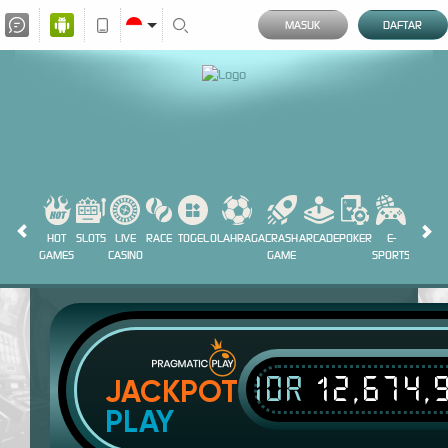
MASUK
DAFTAR
HOT
SLOTS
LIVE
RACE
TOGEL
OLAHRAGA
CRASH
ARCADE
POKER
E-
SABUN
GAMES
CASINO
GAME
SPORTS
AYAM
IDR
12,674,
JACKPOT
PLAY