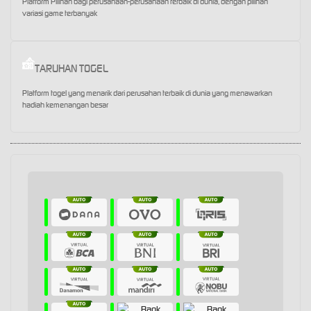
Platform Pilihan bagi perusahaan-perusahaan terbaik di dunia, dengan pilihan
variasi game terbanyak
TARUHAN TOGEL
Platform togel yang menarik dari perusahan terbaik di dunia yang menawarkan
hadiah kemenangan besar