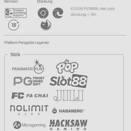
Bermain
Didukung
©2026 PETIR88. Hak cipta
dilindungi | 18+
Platform Penyedia Layanan
Slots