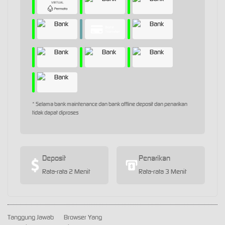
* Selama bank maintenance dan bank offline deposit dan penarikan
tidak dapat diproses
Deposit
Penarikan
Rata-rata 2 Menit
Rata-rata 3 Menit
Tanggung Jawab
Browser Yang