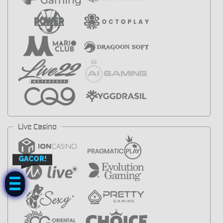
Live Casino
GACOR!