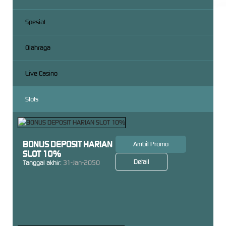
Spesial
Olahraga
Live Casino
Slots
BONUS DEPOSIT HARIAN
Ambil Promo
SLOT 10%
Detail
Tanggal akhir:
31-Jan-2050