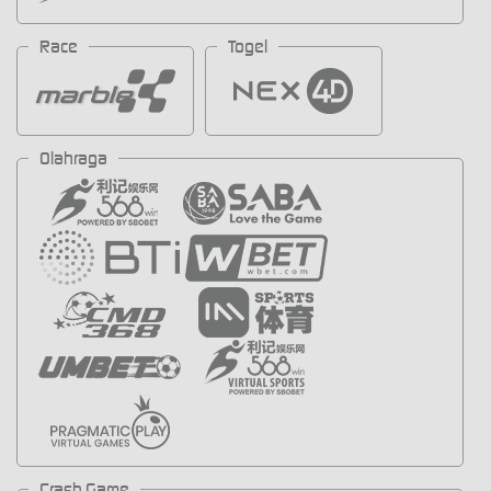
Race
Togel
Olahraga
Crash Game