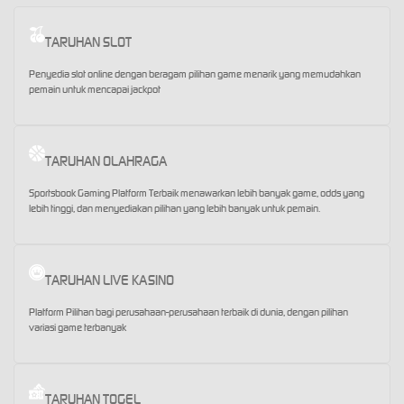
TARUHAN SLOT
Penyedia slot online dengan beragam pilihan game menarik yang memudahkan
pemain untuk mencapai jackpot
TARUHAN OLAHRAGA
Sportsbook Gaming Platform Terbaik menawarkan lebih banyak game, odds yang
lebih tinggi, dan menyediakan pilihan yang lebih banyak untuk pemain.
TARUHAN LIVE KASINO
Platform Pilihan bagi perusahaan-perusahaan terbaik di dunia, dengan pilihan
variasi game terbanyak
TARUHAN TOGEL