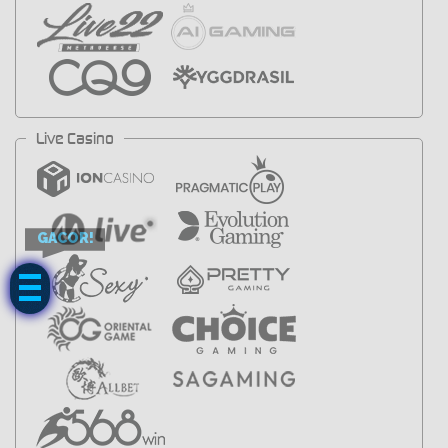
Live Casino
GACOR!