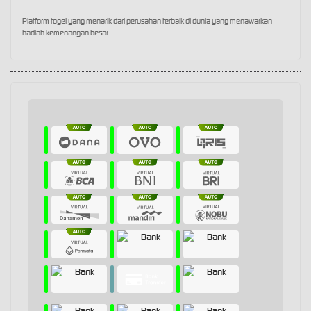
Platform togel yang menarik dari perusahan terbaik di dunia yang menawarkan
hadiah kemenangan besar