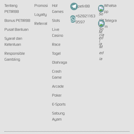
Tentang
Promosi
Hot
Whatsa
petir88
PETIR88
Games
pp
Loyalty
+62821163
Bonus PETIR88
Slots
Telegra
9597
Referral
m
Pusat Bantuan
Live
Casino
Syarat dan
Ketentuan
Race
Responsible
Togel
Gambling
Olahraga
Crash
Game
Arcade
Poker
E-Sports
Sabung
Ayam