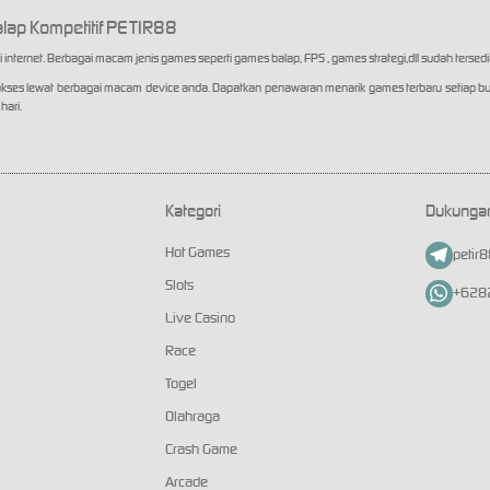
alap Kompetitif PETIR88
nternet. Berbagai macam jenis games seperti games balap, FPS , games strategi,dll sudah tersedia 
iakses lewat berbagai macam device anda. Dapatkan penawaran menarik games terbaru setiap bu
ari.
Kategori
Dukunga
Hot Games
petir
Slots
+628
Live Casino
Race
Togel
Olahraga
Crash Game
Arcade