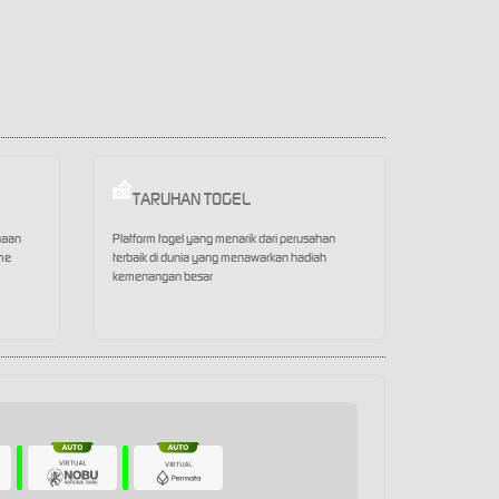
TARUHAN TOGEL
haan
Platform togel yang menarik dari perusahan
ame
terbaik di dunia yang menawarkan hadiah
kemenangan besar