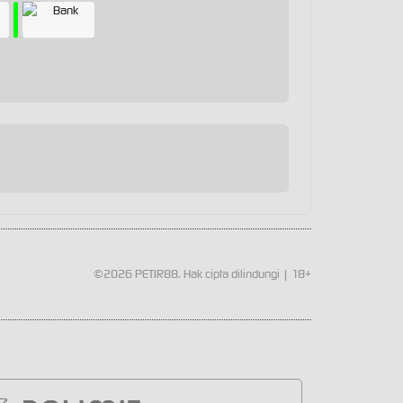
©2026 PETIR88. Hak cipta dilindungi | 18+