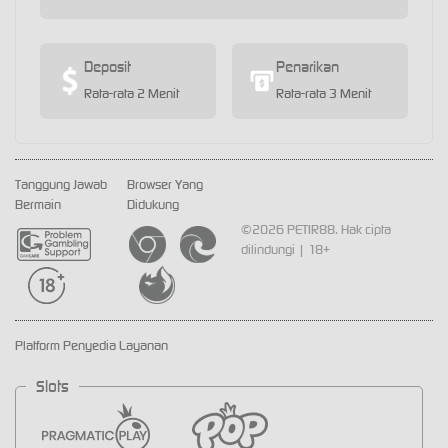
Deposit
Penarikan
Rata-rata 2 Menit
Rata-rata 3 Menit
Tanggung Jawab
Browser Yang
Bermain
Didukung
©2026 PETIR88. Hak cipta
dilindungi | 18+
Platform Penyedia Layanan
Slots