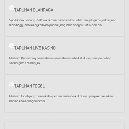
TARUHAN OLAHRAGA
Sportsbook Gaming Platform Terbaik menawarkan lebih banyak game, odds yang
lebih tinggi, dan menyediakan pilihan yang lebih banyak untuk pemain.
TARUHAN LIVE KASINO
Platform Pilihan bagi perusahaan-perusahaan terbaik di dunia, dengan pilihan
variasi game terbanyak
TARUHAN TOGEL
Platform togel yang menarik dari perusahan terbaik di dunia yang menawarkan
hadiah kemenangan besar