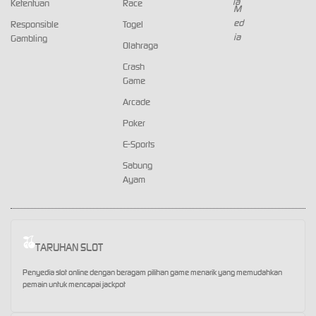
Ketentuan
Race
Responsible
Togel
Gambling
Olahraga
Crash
Game
Arcade
Poker
E-Sports
Sabung
Ayam
TARUHAN SLOT
Penyedia slot online dengan beragam pilihan game menarik yang memudahkan
pemain untuk mencapai jackpot