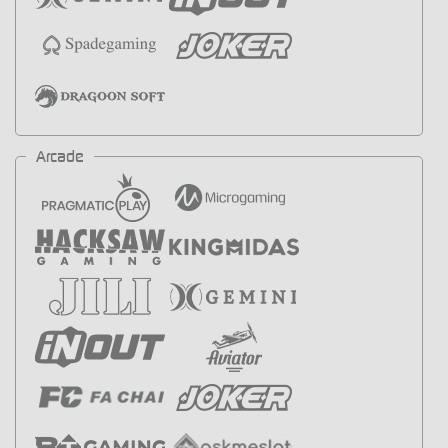
Arcade