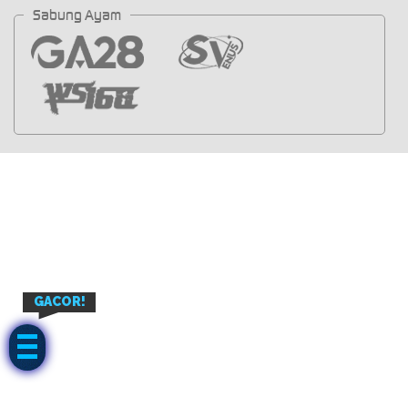
Sabung Ayam
GACOR!