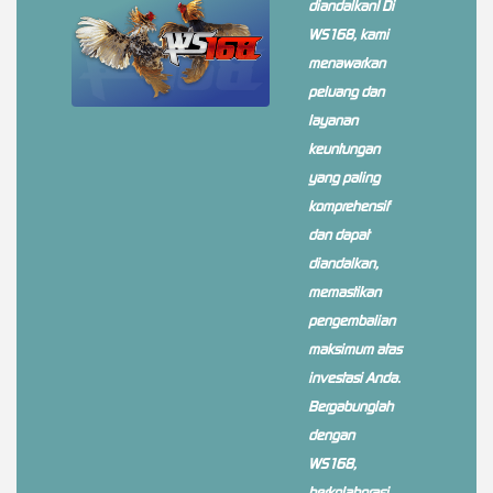
diandalkan! Di
WS168, kami
menawarkan
peluang dan
layanan
keuntungan
yang paling
komprehensif
dan dapat
diandalkan,
memastikan
pengembalian
maksimum atas
investasi Anda.
Bergabunglah
dengan
WS168,
berkolaborasi