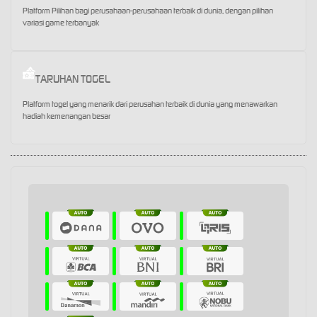
Platform Pilihan bagi perusahaan-perusahaan terbaik di dunia, dengan pilihan
variasi game terbanyak
TARUHAN TOGEL
Platform togel yang menarik dari perusahan terbaik di dunia yang menawarkan
hadiah kemenangan besar