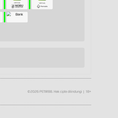
©2026 PETIR88. Hak cipta dilindungi | 18+