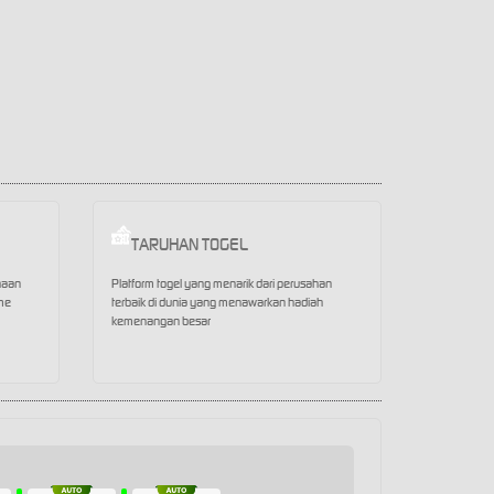
TARUHAN TOGEL
haan
Platform togel yang menarik dari perusahan
ame
terbaik di dunia yang menawarkan hadiah
kemenangan besar