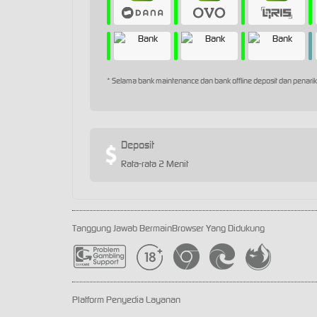
* Selama bank maintenance dan bank offline deposit dan penarik
Deposit
Rata-rata 2 Menit
Tanggung Jawab Bermain
Browser Yang Didukung
Platform Penyedia Layanan