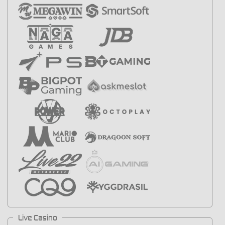
Live Casino