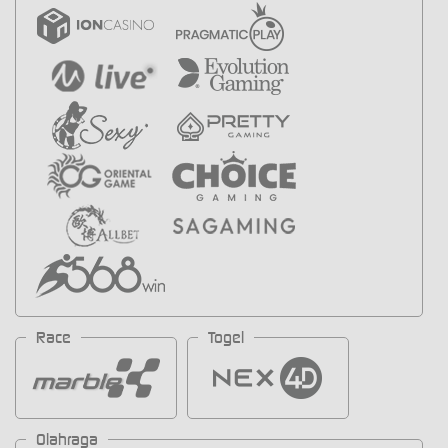
Race
Togel
Olahraga