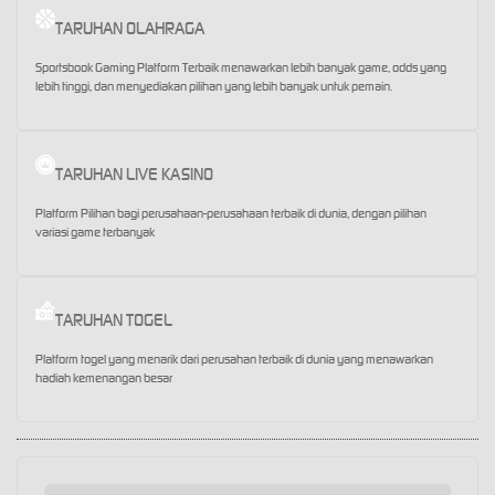
TARUHAN OLAHRAGA
Sportsbook Gaming Platform Terbaik menawarkan lebih banyak game, odds yang
lebih tinggi, dan menyediakan pilihan yang lebih banyak untuk pemain.
TARUHAN LIVE KASINO
Platform Pilihan bagi perusahaan-perusahaan terbaik di dunia, dengan pilihan
variasi game terbanyak
TARUHAN TOGEL
Platform togel yang menarik dari perusahan terbaik di dunia yang menawarkan
hadiah kemenangan besar