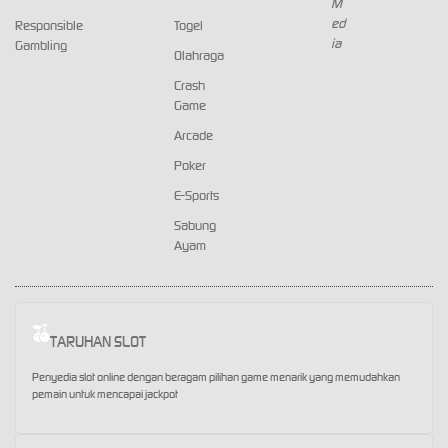
Responsible
Togel
Gambling
Olahraga
Crash
Game
Arcade
Poker
E-Sports
Sabung
Ayam
TARUHAN SLOT
Penyedia slot online dengan beragam pilihan game menarik yang memudahkan
pemain untuk mencapai jackpot