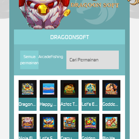
DRAGOONSOFT
Semua
Arcade
Fishing
permainan
Dragon Palace Fishing
Happy Fish
Aztec Treasure
Let's Enhance
Goddess or Crash
Ninja Fishing
Let's Shoot
Crazy Orb
Golden Zuma
Big Hammer