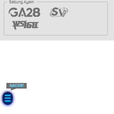
Sabung Ayam
GACOR!