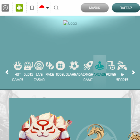
MASUK
DAFTAR
HOT
SLOTS
LIVE
RACE
TOGEL
OLAHRAGA
CRASH
ARCADE
POKER
E-
SABUN
GAMES
CASINO
GAME
SPORTS
AYAM