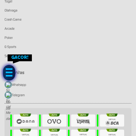
Togel
Olahraga
Crash Game
Arcade
Poker
E-Sports
Sabung Ayam
GACOR!
Komunitas
Whatsapp
Telegram