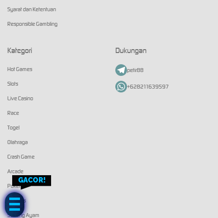
Syarat dan Ketentuan
Responsible Gambling
Kategori
Dukungan
Hot Games
petir88
Slots
+628211639597
Live Casino
Race
Togel
Olahraga
Crash Game
Arcade
GACOR!
Poker
E-Sports
Sabung Ayam