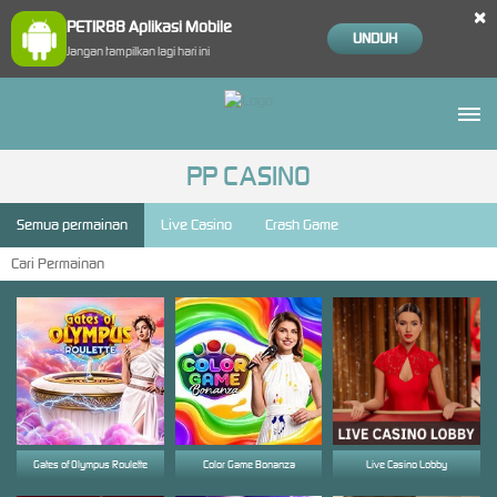
×
PETIR88 Aplikasi Mobile
UNDUH
Jangan tampilkan lagi hari ini
PP CASINO
Semua permainan
Live Casino
Crash Game
Gates of Olympus Roulette
Color Game Bonanza
Live Casino Lobby