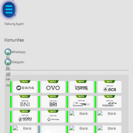
Poker
E-Sports
Sabung Ayam
Komunitas
Whatsapp
Telegram